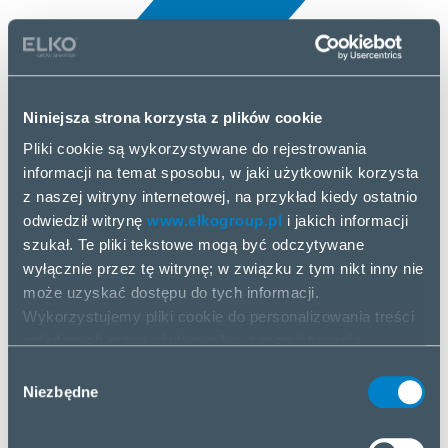
Niniejsza strona korzysta z plików cookie
Pliki cookie są wykorzystywane do rejestrowania
Wszystko
informacji na temat sposobu, w jaki użytkownik korzysta
5 kwi, 2025
z naszej witryny internetowej, na przykład kiedy ostatnio
odwiedził witrynę
www.elkogroup.pl
i jakich informacji
szukał. Te pliki tekstowe mogą być odczytywane
NZXT
wyłącznie przez tę witrynę; w związku z tym nikt inny nie
może uzyskać dostępu do tych informacji.
Wykorzystujemy pliki cookie do personalizowania treści
oglądanych przez użytkownika, zapamiętywania
wprowadzonych przez niego danych, zapamiętywania
Wybór
ustawień ekranu oraz analizowania przepływu danych.
Niezbędne
zgody
Udostępniamy dane dotyczące sposobu korzystania
przez użytkownika z naszej witryny internetowej