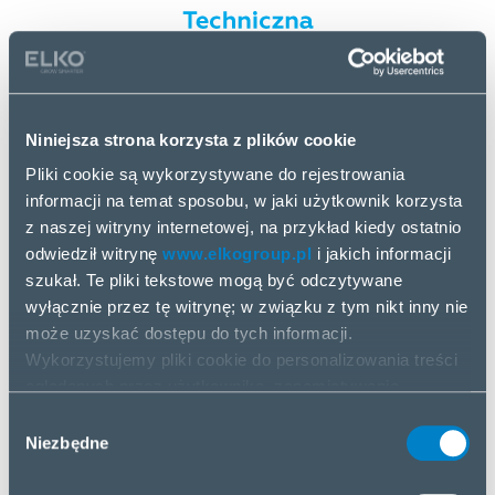
Dajemy Ci wsparcie w zakresie ustawień systemu,
składania zamówień i nie tylko.
Niniejsza strona korzysta z plików cookie
Pliki cookie są wykorzystywane do rejestrowania
informacji na temat sposobu, w jaki użytkownik korzysta
z naszej witryny internetowej, na przykład kiedy ostatnio
odwiedził witrynę
www.elkogroup.pl
i jakich informacji
szukał. Te pliki tekstowe mogą być odczytywane
wyłącznie przez tę witrynę; w związku z tym nikt inny nie
może uzyskać dostępu do tych informacji.
Wykorzystujemy pliki cookie do personalizowania treści
Nowoczesna platforma B2B, która pozwala
oglądanych przez użytkownika, zapamiętywania
realizować zamówienia z największą precyzją.
wprowadzonych przez niego danych, zapamiętywania
Wybór
ustawień ekranu oraz analizowania przepływu danych.
Niezbędne
zgody
Udostępniamy dane dotyczące sposobu korzystania
przez użytkownika z naszej witryny internetowej