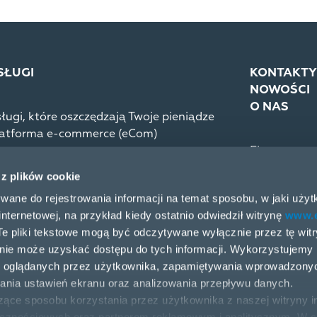
SŁUGI
KONTAKTY
NOWOŚCI
O NAS
ługi, które oszczędzają Twoje pieniądze
atforma e-commerce (eCom)
Firma
Kariera
 z plików cookie
Kodeks pos
ywane do rejestrowania informacji na temat sposobu, w jaki uży
Sprawozdan
internetowej, na przykład kiedy ostatnio odwiedził witrynę
www.e
. Te pliki tekstowe mogą być odczytywane wyłącznie przez tę witr
 nie może uzyskać dostępu do tych informacji. Wykorzystujemy p
ci oglądanych przez użytkownika, zapamiętywania wprowadzony
ania ustawień ekranu oraz analizowania przepływu danych.
ące sposobu korzystania przez użytkownika z naszej witryny i