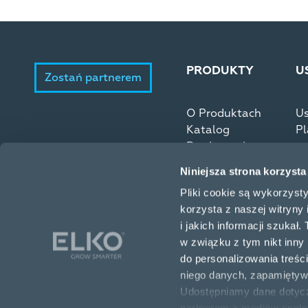
PRODUKTY
U
Zostań partnerem
O Produktach
Us
Katalog
Pl
Producenci
Niniejsza strona korzysta
Pliki cookie są wykorzyst
korzysta z naszej witryny 
i jakich informacji szukał
w związku z tym nikt inny
do personalizowania treś
niego danych, zapamiętyw
Udostępniamy dane dotycz