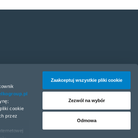
tępowania dla partnerów
Zaakceptuj wszystkie pliki cookie
tkownik
ie ESG
lkogroup.pl
Zezwól na wybór
ynę;
liki cookie
ch przez
Odmowa
nternetowej