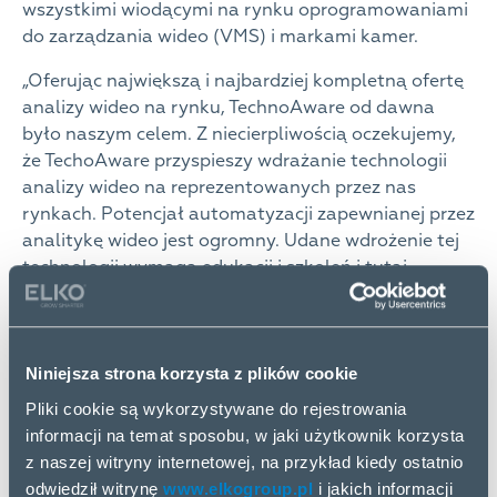
wszystkimi wiodącymi na rynku oprogramowaniami
do zarządzania wideo (VMS) i markami kamer.
„Oferując największą i najbardziej kompletną ofertę
analizy wideo na rynku, TechnoAware od dawna
było naszym celem. Z niecierpliwością oczekujemy,
że TechoAware przyspieszy wdrażanie technologii
analizy wideo na reprezentowanych przez nas
rynkach. Potencjał automatyzacji zapewnianej przez
analitykę wideo jest ogromny. Udane wdrożenie tej
technologii wymaga edukacji i szkoleń i tutaj
widzimy naszą rolę dystrybutora.”
Kristaps Kirpitis,
VAD Product Unit Manager, ELKO Group.
VTrack – analiza wideo dla inteligentnego nadzoru
Niniejsza strona korzysta z plików cookie
wideo
Pliki cookie są wykorzystywane do rejestrowania
VTrack is a pakiet analizy wideo, który można
informacji na temat sposobu, w jaki użytkownik korzysta
zastosować do 24 różnych funkcji: Intrusion, Gate
z naszej witryny internetowej, na przykład kiedy ostatnio
Flow, Area Counting, Occupancy Rate, Hot Zones,
odwiedził witrynę
www.elkogroup.pl
i jakich informacji