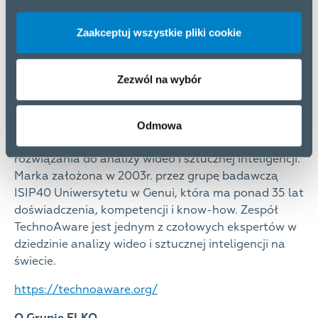
Zaakceptuj wszystkie pliki cookie
Zezwól na wybór
OTechnoAware
Odmowa
TechnoAware bada i rozwija technologie, produkty i
rozwiązania do analizy wideo i sztucznej inteligencji.
Marka założona w 2003r. przez grupę badawczą
ISIP40 Uniwersytetu w Genui, która ma ponad 35 lat
doświadczenia, kompetencji i know-how. Zespół
TechnoAware jest jednym z czołowych ekspertów w
dziedzinie analizy wideo i sztucznej inteligencji na
świecie.
https://technoaware.org/