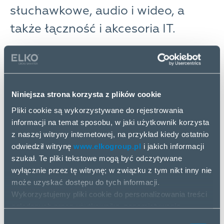
słuchawkowe, audio i wideo, a
także łączność i akcesoria IT.
Obejmując pełne spektrum wymagań w zakresie
łączności IT i AV z pełnym wsparciem technicznym
przed i po sprzedaży, bezkonkurencyjną obsługą
klienta i doświadczeniem Lindy doskonale uzupełnia
Niniejsza strona korzysta z plików cookie
portfolio produktów ELKO i dostawę zarówno dla
Pliki cookie są wykorzystywane do rejestrowania
integratorów systemów, jak i sieci detalicznych.
informacji na temat sposobu, w jaki użytkownik korzysta
„W ciągu 90 lat od powstania firma Lindy z
z naszej witryny internetowej, na przykład kiedy ostatnio
powodzeniem stała się wiodącym producentem
odwiedził witrynę
www.elkogroup.pl
i jakich informacji
rozwiązań kablowych i łącznościowych. Wraz z erą
szukał. Te pliki tekstowe mogą być odczytywane
cyfrową zapotrzebowanie na mocniejsze i trwalsze
wyłącznie przez tę witrynę; w związku z tym nikt inny nie
rozwiązania łączności będzie wciąż rosło. Cieszymy
może uzyskać dostępu do tych informacji.
się, że możemy zaoferować naszym klientom
Wykorzystujemy pliki cookie do personalizowania treści
konkurencyjne, wysokiej jakości produkty takie jak
oglądanych przez użytkownika, zapamiętywania
Lindy” – mówi
Janis Jegers, kierownik działu
wprowadzonych przez niego danych, zapamiętywania
Wybór