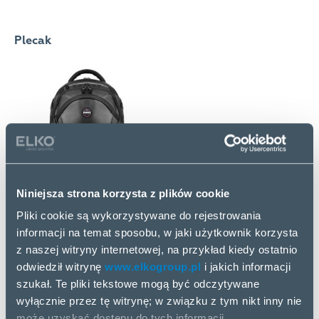
Plecak
Niniejsza strona korzysta z plików cookie
Pliki cookie są wykorzystywane do rejestrowania
Maksymalna wielkość ekranu: 39,6 cm (15.6″)
informacji na temat sposobu, w jaki użytkownik korzysta
Uchwyty do przenoszenia
z naszej witryny internetowej, na przykład kiedy ostatnio
Pasek na ramię.
odwiedził witrynę
www.elkogroup.pl
i jakich informacji
Waga produktu: 966 g
szukał. Te pliki tekstowe mogą być odczytywane
wyłącznie przez tę witrynę; w związku z tym nikt inny nie
może uzyskać dostępu do tych informacji.