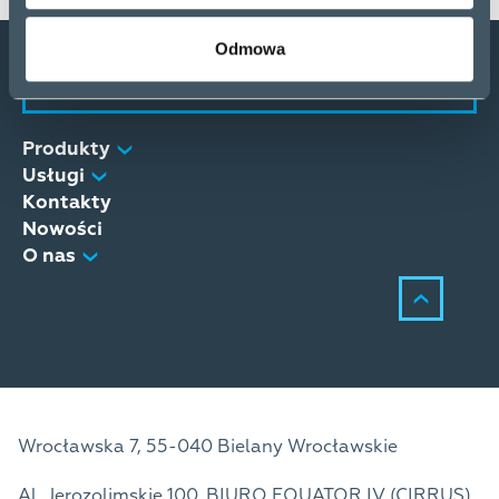
Odmowa
Zostań partnerem
Produkty
Usługi
Kontakty
Nowości
O nas
Wrocławska 7, 55-040 Bielany Wrocławskie
Al. Jerozolimskie 100, BIURO EQUATOR IV (CIRRUS),