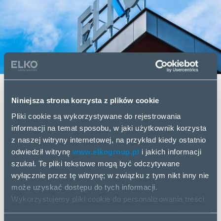
Akciju Sabiedrība ELKO Grupa
Niniejsza strona korzysta z plików cookie
Pliki cookie są wykorzystywane do rejestrowania
Niezbadane skonsolidowane
informacji na temat sposobu, w jaki użytkownik korzysta
sprawozdanie finansowe
z naszej witryny internetowej, na przykład kiedy ostatnio
odwiedził witrynę
www.elkogroup.pl
i jakich informacji
Za 9 miesięcy zakończonych 30
szukał. Te pliki tekstowe mogą być odczytywane
września 2021 r.
wyłącznie przez tę witrynę; w związku z tym nikt inny nie
może uzyskać dostępu do tych informacji.
Załamanie łańcucha dostaw, przerwy w produkcji,
Wykorzystujemy pliki cookie do personalizowania treści
czy wyzwania dla producentów związane z
oglądanych przez użytkownika, zapamiętywania
dostępem do energii komplikują środowisko i